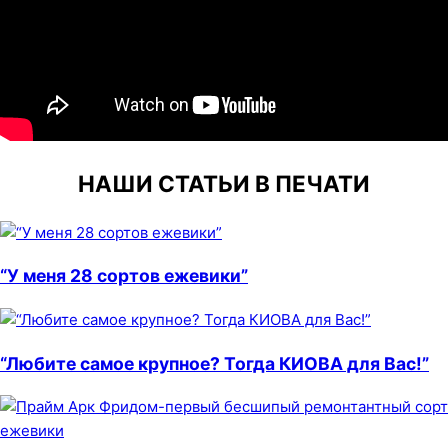
НАШИ СТАТЬИ В ПЕЧАТИ
“У меня 28 сортов ежевики”
“Любите самое крупное? Тогда КИОВА для Вас!”