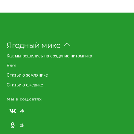
Back
Ягодный микс
To
Top
Как мы решились на создание питомника
Блог
Статьи о землянике
Статьи о ежевике
Мы в соц.сетях
vk
ok