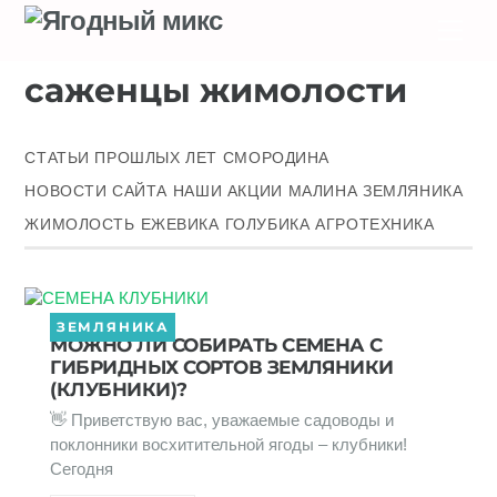
Skip
Men
to
content
саженцы жимолости
СТАТЬИ ПРОШЛЫХ ЛЕТ
СМОРОДИНА
НОВОСТИ САЙТА
НАШИ АКЦИИ
МАЛИНА
ЗЕМЛЯНИКА
ЖИМОЛОСТЬ
ЕЖЕВИКА
ГОЛУБИКА
АГРОТЕХНИКА
ЗЕМЛЯНИКА
МОЖНО ЛИ СОБИРАТЬ СЕМЕНА С
ГИБРИДНЫХ СОРТОВ ЗЕМЛЯНИКИ
(КЛУБНИКИ)?
👋 Приветствую вас, уважаемые садоводы и
поклонники восхитительной ягоды – клубники!
Сегодня