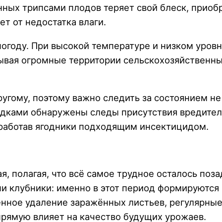
нных трипсами плодов теряет свой блеск, приоб
т от недостатка влаги.
огоду. При высокой температуре и низком уров
ывая огромные территории сельскохозяйственных
ругому, поэтому важно следить за состоянием не
рядками обнаружены следы присутствия вредите
бработав ягодники подходящим инсектицидом.
я, полагая, что всё самое трудное осталось поз
ни клубники: именно в этот период формируются
нное удаление заражённых листьев, регулярные
рямую влияет на качество будущих урожаев.