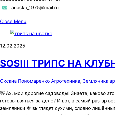
anasko_1975@mail.ru
Close Menu
12.02.2025
SOS!!! ТРИПС НА КЛУБ
Оксана Пономаренко
Агротехника
,
Земляника
вр
👋 Ах, мои дорогие садоводы! Знаете, каково э
готовы взяться за дело? И вот, в самый разгар
земляники 🍓 выглядят сухими, словно лишённым