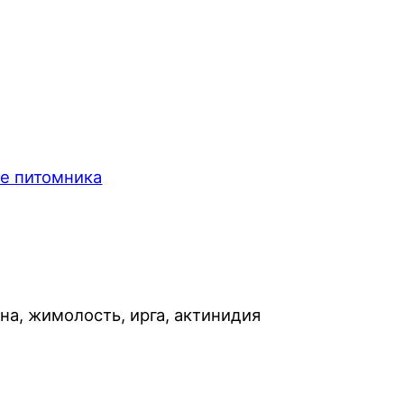
е питомника
на, жимолость, ирга, актинидия