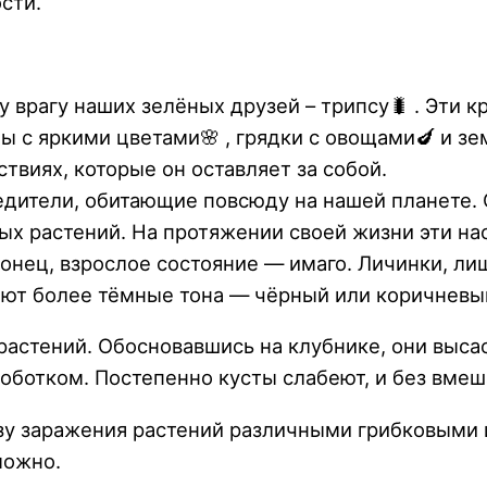
сти.
у врагу наших зелёных друзей – трипсу🐛 . Эти
ы с яркими цветами🌸 , грядки с овощами🍆 и зем
твиях, которые он оставляет за собой.
дители, обитающие повсюду на нашей планете. 
ных растений. На протяжении своей жизни эти н
аконец, взрослое состояние — имаго. Личинки, 
тают более тёмные тона — чёрный или коричневы
астений. Обосновавшись на клубнике, они высасы
оботком. Постепенно кусты слабеют, и без вмеш
озу заражения растений различными грибковыми
можно.