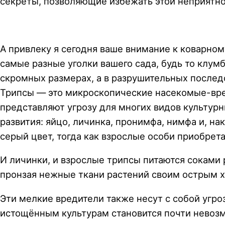
секреты, позволяющие избежать этой неприятно
А привлеку я сегодня ваше внимание к коварном
самые разные уголки вашего сада, будь то клумб
скромных размерах, а в разрушительных последс
Трипсы — это микроскопические насекомые-вре
представляют угрозу для многих видов культур
развития: яйцо, личинка, пронимфа, нимфа и, н
серый цвет, тогда как взрослые особи приобре
И личинки, и взрослые трипсы питаются соками р
пронзая нежные ткани растений своим острым х
Эти мелкие вредители также несут с собой угр
истощённым культурам становится почти невоз